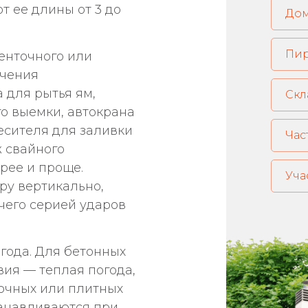
т ее длины от 3 до
Пи
енточного или
ечения
 для рытья ям,
Скл
го выемки, автокрана
есителя для заливки
Час
 свайного
рее и проще.
Уча
ру вертикально,
 чего серией ударов
года. Для бетонных
ия — теплая погода,
точных или плитных
танавливаются при