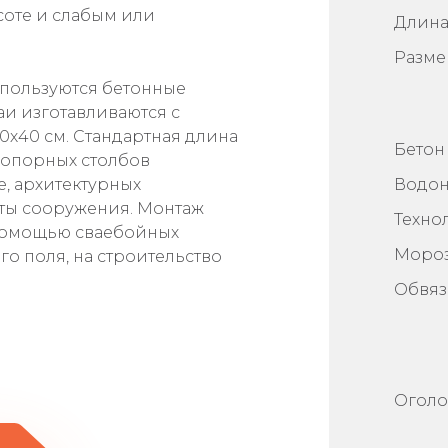
соте и слабым или
Длин
Разме
пользуются бетонные
и изготавливаются с
0х40 см. Стандартная длина
Бетон 
а опорных столбов
е, архитектурных
Водон
ты сооружения. Монтаж
Техно
 помощью сваебойных
Мороз
го поля, на строительство
Обвяз
Оголо