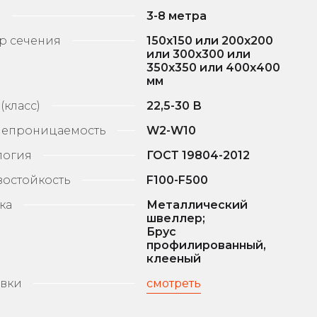
а
3-8 метра
р сечения
150х150 или 200х200
или 300х300 или
350х350 или 400х400
мм
(класс)
22,5-30 В
епроницаемость
W2-W10
логия
ГОСТ 19804-2012
остойкость
F100-F500
ка
Металлический
швеллер;
Брус
профилированный,
клееный
вки
смотреть