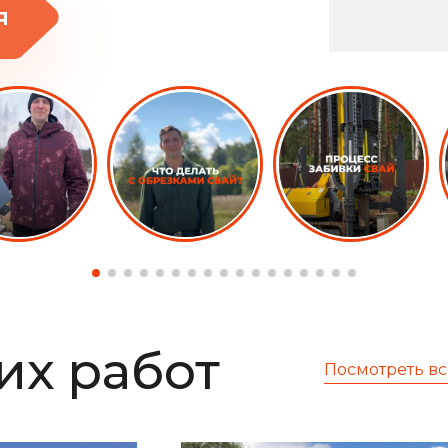
я
х работ
Посмотреть вс