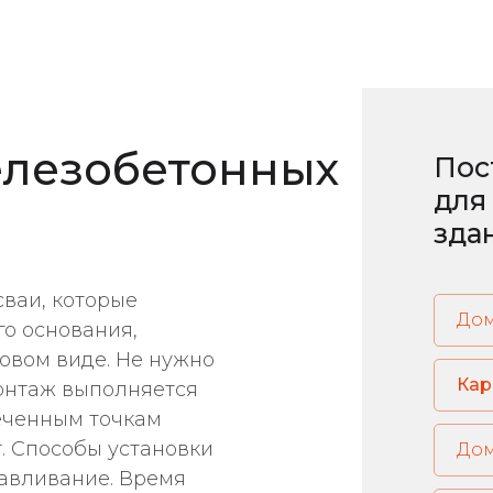
лезобетонных
Пос
для
зда
сваи, которые
До
го основания,
овом виде. Не нужно
Кар
монтаж выполняется
меченным точкам
. Способы установки
давливание. Время