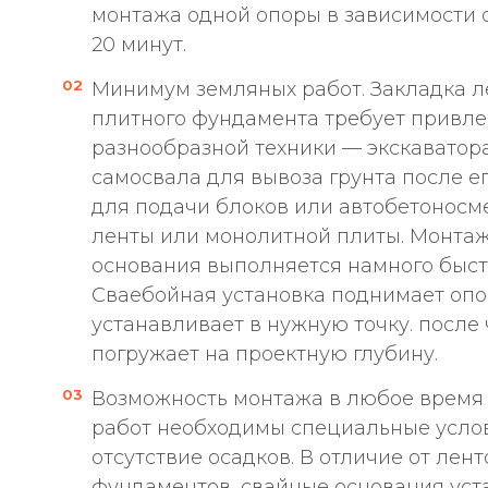
монтажа одной опоры в зависимости о
20 минут.
Минимум земляных работ. Закладка л
плитного фундамента требует привл
разнообразной техники — экскаватора
самосвала для вывоза грунта после е
для подачи блоков или автобетоносм
ленты или монолитной плиты. Монтаж
основания выполняется намного быст
Сваебойная установка поднимает опо
устанавливает в нужную точку. после
погружает на проектную глубину.
Возможность монтажа в любое время 
работ необходимы специальные услов
отсутствие осадков. В отличие от лен
фундаментов, свайные основания ус