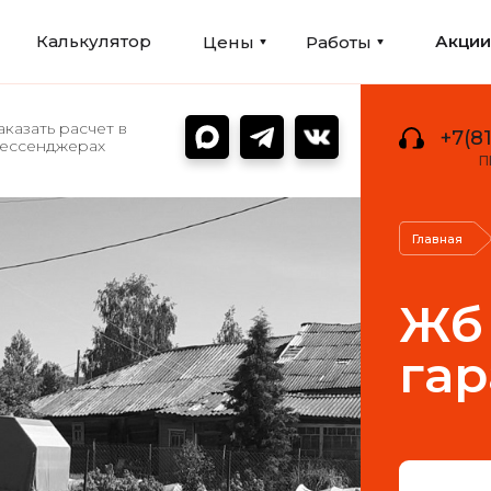
Калькулятор
Акци
Цены
Работы
аказать расчет в
+7(81
ессенджерах
П
Главная
Жб 
га