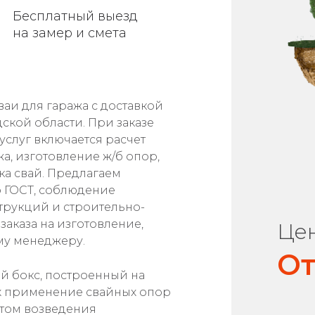
Бесплатный выезд
на замер и смета
аи для гаража с доставкой
ской области. При заказе
услуг включается расчет
а, изготовление ж/б опор,
вка свай. Предлагаем
 ГОСТ, соблюдение
струкций и строительно-
аказа на изготовление,
Цен
му менеджеру.
От
й бокс, построенный на
ях применение свайных опор
том возведения