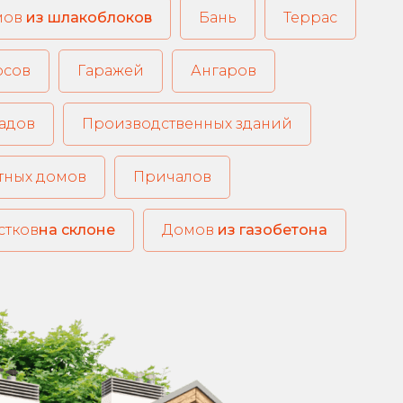
из шлакоблоков
Бань
Террас
рсов
Гаражей
Ангаров
адов
Производственных зданий
тных домов
Причалов
стков
на склоне
из газобетона