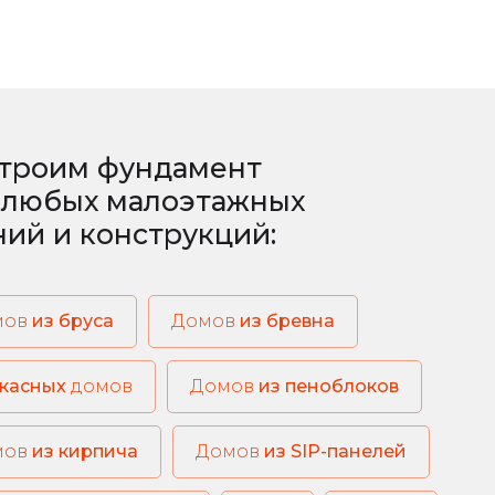
троим фундамент
 любых малоэтажных
ний и конструкций:
мов
из бруса
из бревна
касных
домов
из пеноблоков
из кирпича
из SIP-панелей