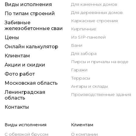
Виды исполнения
Для каменных домов
Для деревянных домов
По типам строений
Каркасные строения
Забивные
железобетонные сваи
Кирпичные
Из SIP-панелей
Цены
Бани
Онлайн калькулятор
Для забора
Клиентам
Пирсы и причалы на воде
Акции и скидки
Гаражи
Фото работ
Террасы
Московская область
Ангары и склады
Ленинградская
Производственные здания
область
Контакты
Виды исполнения
Клиентам
С обвязкой брусом
О компании