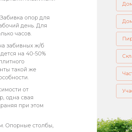
 Забивка опор для
абочий день. Для
лько часов.
Пи
на забивных ж/б
дется на 40-50%
Скл
плитного
нты такой же
Час
особности.
симости от
Уча
р, одна свая
храняя при этом
м. Опорные столбы,