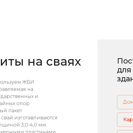
иты на сваях
Пос
для
зда
пользуем ЖБИ
равляемая на
ударственных и
До
вайных опор
ый пакет
свай изготавливаются
Кар
щиной 3,0-4,0 мм.
нкерными пластинами