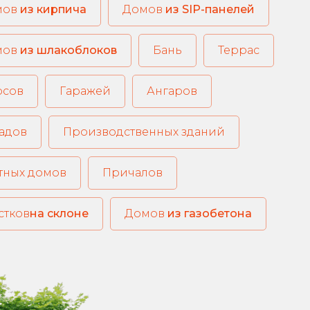
из кирпича
из SIP-панелей
из шлакоблоков
Бань
Террас
рсов
Гаражей
Ангаров
адов
Производственных зданий
тных домов
Причалов
стков
на склоне
из газобетона