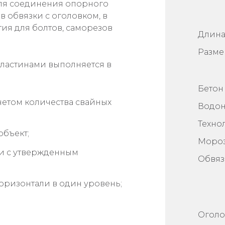
ля соединения опорного
в обвязки с оголовком, в
ия для болтов, саморезов
Длин
Разме
ластинами выполняется в
Бетон 
счетом количества свайных
Водон
Техно
объект;
Мороз
ии с утвержденным
Обвяз
оризонтали в один уровень;
Оголо