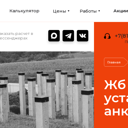
Калькулятор
Акци
Цены
Работы
аказать расчет в
+7(81
ессенджерах
П
Главная
Жб 
уст
ан