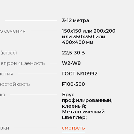
а
3-12 метра
р сечения
150х150 или 200х200
или 350х350 или
400х400 мм
(класс)
22,5-30 B
епроницаемость
W2-W8
логия
ГОСТ №10992
остойкость
F100-500
ка
Брус
профилированный,
клееный;
Металлический
швеллер;
вки
смотреть