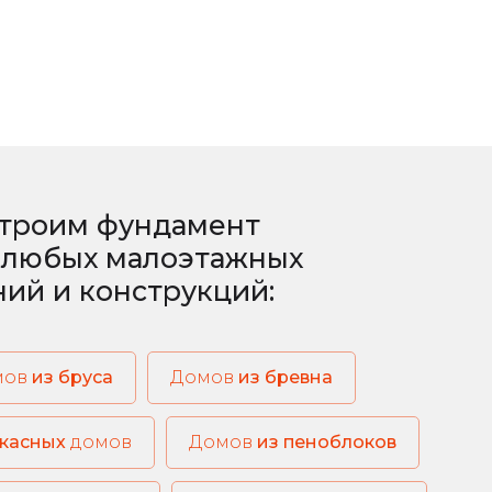
троим фундамент
 любых малоэтажных
ний и конструкций:
мов
из бруса
из бревна
касных
домов
из пеноблоков