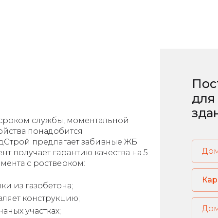
Пос
для
зда
 сроком службы, моментальной
ройства понадобится
ндСтрой предлагает забивные ЖБ
До
ент получает гарантию качества на 5
мента с ростверком:
Кар
ки из газобетона;
вляет конструкцию;
аных участках;