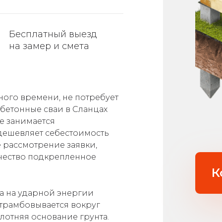
Бесплатный выезд
на замер и смета
ного времени, не потребует
обетонные сваи в Сланцах
е занимается
удешевляет себестоимость
 рассмотрение заявки,
ачество подкрепленное
К
на на ударной энергии
утрамбовывается вокруг
плотняя основание грунта.