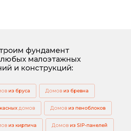
троим фундамент
 любых малоэтажных
ний и конструкций:
мов
из бруса
из бревна
касных
домов
из пеноблоков
из кирпича
из SIP-панелей