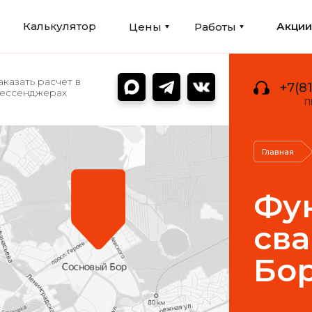
Калькулятор
Акци
Цены
Работы
аказать расчет в
+7(81
ессенджерах
П
Главная
Фу
сва
Бо