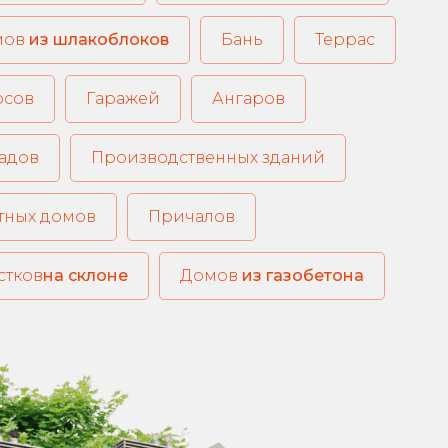
из шлакоблоков
Бань
Террас
рсов
Гаражей
Ангаров
адов
Производственных зданий
тных домов
Причалов
стков
на склоне
из газобетона