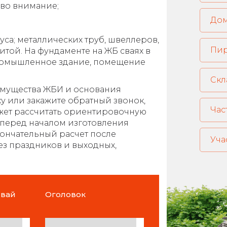
 во внимание;
уса; металлических труб, швеллеров,
Пи
итой. На фундаменте на ЖБ сваях в
промышленное здание, помещение
Скл
еимущества ЖБИ и основания
вку или закажите обратный звонок,
Час
жет рассчитать ориентировочную
, перед началом изготовления
кончательный расчет после
Уча
ез праздников и выходных,
свай
Оголовок