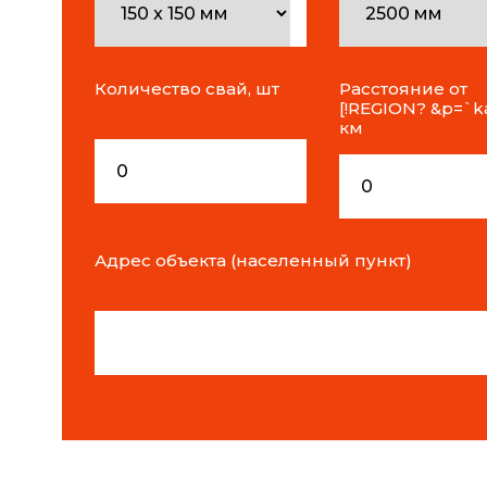
Количество свай, шт
Расстояние от
[!REGION? &p=`ka
км
Адрес объекта (населенный пункт)