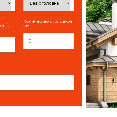
Количество оголовков,
d`!],
шт