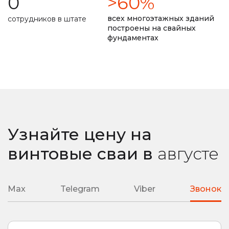
0
>60%
долговечность фундамента прописана в договоре
всех многоэтажных зданий
сотрудников в штате
построены на свайных
фундаментах
замер уровня промерзания почвы
ремонт монолитной плиты
сварные наконечники
литые наконечники
подробная смета
подбор необходимой глубины ввинчивания
Узнайте цену на
любая сложность вашего объекта
винтовые сваи
в
августе
Max
Telegram
Viber
Звонок