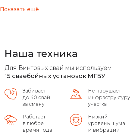
Показать ещё
актуальные цены
железобетонные стержни любых типов
расчет несущей способности
Наша техника
все виды фундамента
лучшие марки бетона
Для Винтовых свай мы используем
расчет максимальной нагрузки
15 сваебойных установок МГБУ
высокое качество на сложных грунтах
Забивает
Не нарушает
распушовка свай для монолитных плит
до 40 свай
инфраструктуру
за смену
участка
соблюдение требований гост
Работает
Низкий
в любое
уровень шума
осуществляет доставку
время года
и вибрации