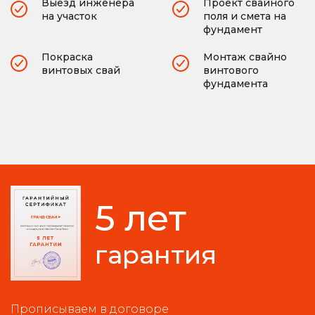
Выезд инженера
Проект свайного
на участок
поля и смета на
фундамент
Покраска
Монтаж свайно
винтовых свай
винтового
фундамента
5 лет
гарантия
Прописываем в договоре