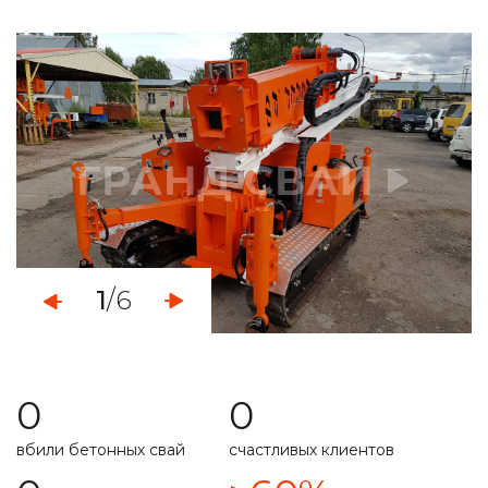
определяем уровень грунтовых вод
монтаж свайно-винтового фундамента
демонтаж свайных фундаментов
установка винтовых свайных опор
услуги по ремонту фундамента
укрепление ленточного фундамента
1
/6
работа с любыми типами грунта
свой парк строительной техникой
0
0
расчет несущей способности
вбили бетонных свай
счастливых клиентов
специальная техника
подготовим свайное поле