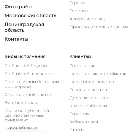
Гаражи
Фото работ
Террасы
Московская область
Ангары и склады
Ленинградская
Производственные здания
область
Контакты
Виды исполнения
Клиентам
С обвязкой брусом
О компании
С обвзякой швелером
Наша техника стройматик
С монолитным бетонным
Наше производство
ростверком
Отзывы клиентов
С монолитной плитой
Доставка и оплата
Винтовые сваи
Как мы работаем
Мелкозаглубленный
Гарантия
свайно ленточный
фундамент
Забивка свай
Буронабивные
Статьи