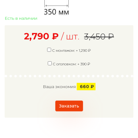
Есть в наличии
2,790
₽
/ шт.
3,450
₽
С монтажом: +
1,290
₽
С оголовком: +
390
₽
660
₽
Ваша экономия
Заказать