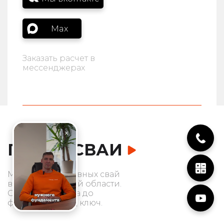
Max
Заказать расчет в
мессенджерах
ГРАНД СВАИ
Монтаж жб забивных свай
в Ленинградской области.
От производства до
фундамента под ключ.