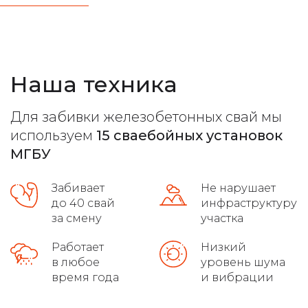
железобетонные стержни любых типов
расчет несущей способности
Наша техника
все виды фундамента
лучшие марки бетона
Для забивки железобетонных свай мы
расчет максимальной нагрузки
используем
15 сваебойных установок
высокое качество на сложных грунтах
МГБУ
распушовка свай для монолитных плит
Забивает
Не нарушает
до 40 свай
инфраструктуру
соблюдение требований гост
за смену
участка
осуществляет доставку
Работает
Низкий
в любое
уровень шума
определяем уровень грунтовых вод
время года
и вибрации