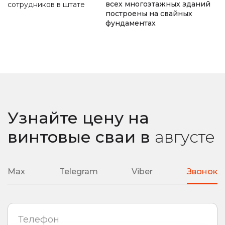
всех многоэтажных зданий
сотрудников в штате
замер уровня промерзания почвы
построены на свайных
фундаментах
ремонт монолитной плиты
сварные наконечники
литые наконечники
подробная смета
подбор необходимой глубины ввинчивания
любая сложность вашего объекта
Узнайте цену на
винтовые сваи
в
августе
Max
Telegram
Viber
Звонок