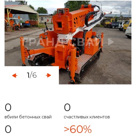
монтаж свайно-винтового фундамента
демонтаж свайных фундаментов
установка винтовых свайных опор
услуги по ремонту фундамента
укрепление ленточного фундамента
работа с любыми типами грунта
1
/6
свой парк строительной техникой
расчет несущей способности
0
0
специальная техника
подготовим свайное поле
вбили бетонных свай
счастливых клиентов
0
>60%
долговечность фундамента прописана в договоре