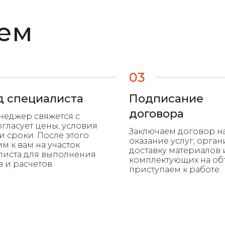
аем
03
д специалиста
Подписание
договора