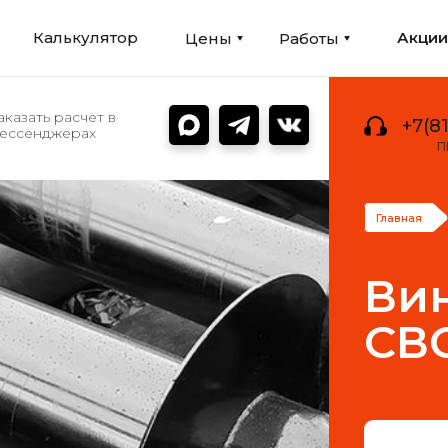
Калькулятор
Акци
Цены
Работы
аказать расчет в
+7(81
ессенджерах
П
Главная
Вин
СВС