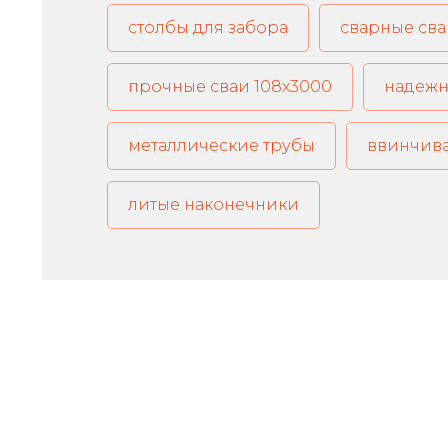
столбы для забора
сварные сва
прочные сваи 108х3000
надежн
металлические трубы
ввинчива
литые наконечники