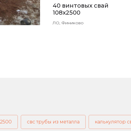
40 винтовых свай
108х2500
ЛО, Финиково
х2500
свс трубы из металла
калькулятор 