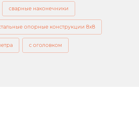
сварные наконечники
стальные опорные конструкции 8х8
метра
с оголовком