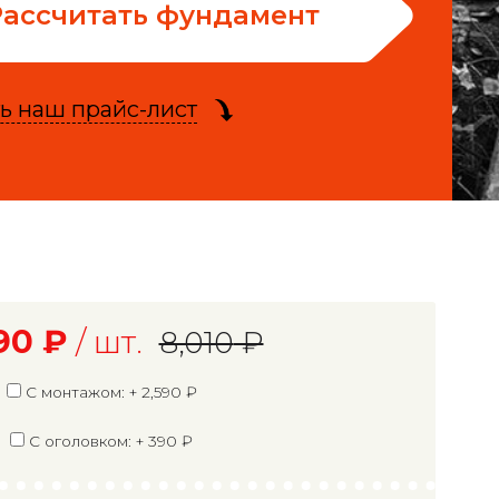
Рассчитать фундамент
ь наш прайс-лист
90
₽
/ шт.
8,010
₽
С монтажом: +
2,590
₽
С оголовком: +
390
₽