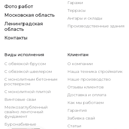
Гаражи
Фото работ
Террасы
Московская область
Ангары и склады
Ленинградская
Производственные здания
область
Контакты
Виды исполнения
Клиентам
С обвязкой брусом
О компании
С обвзякой швелером
Наша техника стройматик
С монолитным бетонным
Наше производство
ростверком
Отзывы клиентов
С монолитной плитой
Доставка и оплата
Винтовые сваи
Как мы работаем
Мелкозаглубленный
Гарантия
свайно ленточный
фундамент
Забивка свай
Буронабивные
Статьи