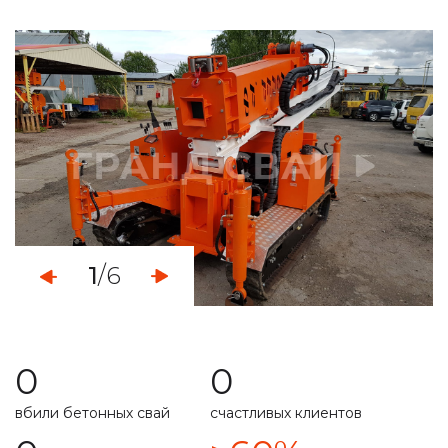
определяем уровень грунтовых вод
монтаж свайно-винтового фундамента
демонтаж свайных фундаментов
установка винтовых свайных опор
услуги по ремонту фундамента
укрепление ленточного фундамента
1
/6
работа с любыми типами грунта
свой парк строительной техникой
0
0
расчет несущей способности
вбили бетонных свай
счастливых клиентов
специальная техника
подготовим свайное поле