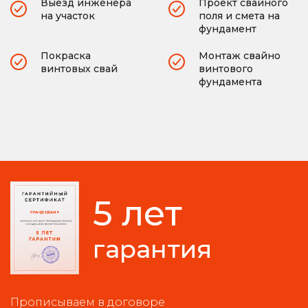
Выезд инженера
Проект свайного
на участок
поля и смета на
фундамент
Покраска
Монтаж свайно
винтовых свай
винтового
фундамента
5 лет
гарантия
Прописываем в договоре