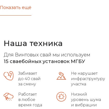
Показать ещё
актуальные цены
железобетонные стержни любых типов
расчет несущей способности
Наша техника
все виды фундамента
лучшие марки бетона
Для Винтовых свай мы используем
расчет максимальной нагрузки
15 сваебойных установок МГБУ
высокое качество на сложных грунтах
Забивает
Не нарушает
распушовка свай для монолитных плит
до 40 свай
инфраструктуру
за смену
участка
соблюдение требований гост
Работает
Низкий
в любое
уровень шума
осуществляет доставку
время года
и вибрации