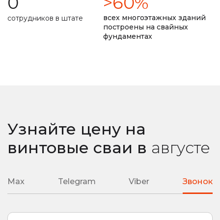
0
>60%
долговечность фундамента прописана в договоре
всех многоэтажных зданий
сотрудников в штате
построены на свайных
фундаментах
замер уровня промерзания почвы
ремонт монолитной плиты
сварные наконечники
литые наконечники
подробная смета
подбор необходимой глубины ввинчивания
Узнайте цену на
любая сложность вашего объекта
винтовые сваи
в
августе
Max
Telegram
Viber
Звонок