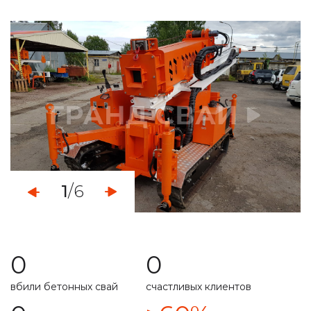
определяем уровень грунтовых вод
монтаж свайно-винтового фундамента
демонтаж свайных фундаментов
установка винтовых свайных опор
услуги по ремонту фундамента
укрепление ленточного фундамента
1
/6
работа с любыми типами грунта
свой парк строительной техникой
0
0
расчет несущей способности
вбили бетонных свай
счастливых клиентов
специальная техника
подготовим свайное поле