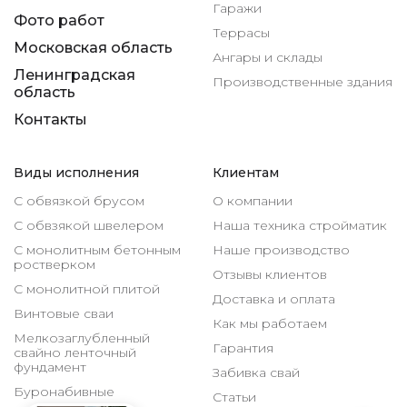
Гаражи
Фото работ
Террасы
Московская область
Ангары и склады
Ленинградская
Производственные здания
область
Контакты
Виды исполнения
Клиентам
С обвязкой брусом
О компании
С обвзякой швелером
Наша техника стройматик
С монолитным бетонным
Наше производство
ростверком
Отзывы клиентов
С монолитной плитой
Доставка и оплата
Винтовые сваи
Как мы работаем
Мелкозаглубленный
Гарантия
свайно ленточный
фундамент
Забивка свай
Буронабивные
Статьи