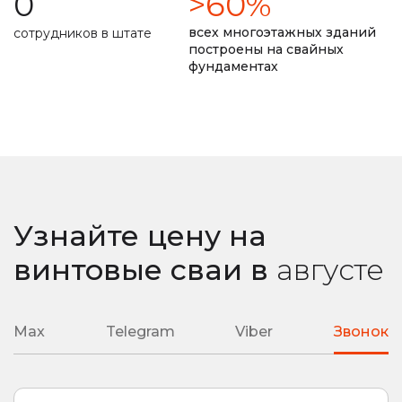
0
>60%
долговечность фундамента прописана в договоре
всех многоэтажных зданий
сотрудников в штате
построены на свайных
фундаментах
замер уровня промерзания почвы
ремонт монолитной плиты
сварные наконечники
литые наконечники
подробная смета
подбор необходимой глубины ввинчивания
Узнайте цену на
любая сложность вашего объекта
винтовые сваи
в
августе
Max
Telegram
Viber
Звонок