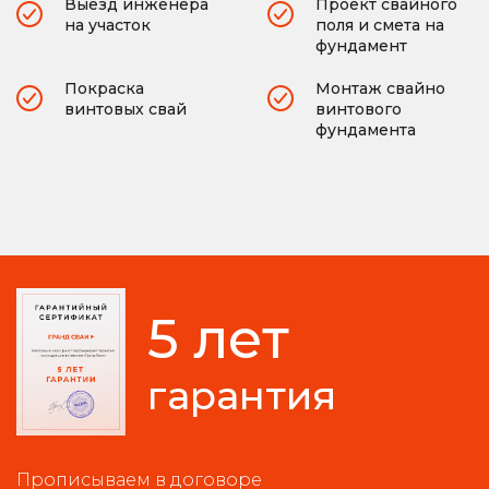
Выезд инженера
Проект свайного
на участок
поля и смета на
фундамент
Покраска
Монтаж свайно
винтовых свай
винтового
фундамента
5 лет
гарантия
Прописываем в договоре