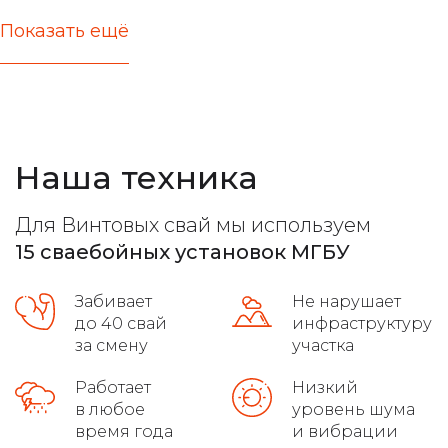
Показать ещё
актуальные цены
железобетонные стержни любых типов
расчет несущей способности
Наша техника
все виды фундамента
лучшие марки бетона
Для Винтовых свай мы используем
расчет максимальной нагрузки
15 сваебойных установок МГБУ
высокое качество на сложных грунтах
Забивает
Не нарушает
распушовка свай для монолитных плит
до 40 свай
инфраструктуру
за смену
участка
соблюдение требований гост
Работает
Низкий
в любое
уровень шума
осуществляет доставку
время года
и вибрации