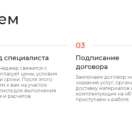
аем
03
д специалиста
Подписание
договора