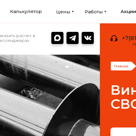
Калькулятор
Акци
Цены
Работы
аказать расчет в
+7(81
ессенджерах
П
Главная
Вин
СВС