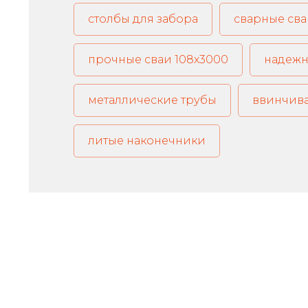
столбы для забора
сварные сва
прочные сваи 108х3000
надежн
металлические трубы
ввинчива
литые наконечники