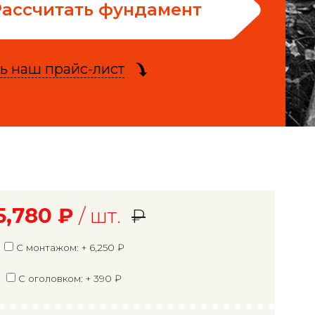
Рассчитать фундамент
ь наш прайс-лист
5,780
₽
/ шт.
₽
С монтажом: +
6,250
₽
С оголовком: +
390
₽