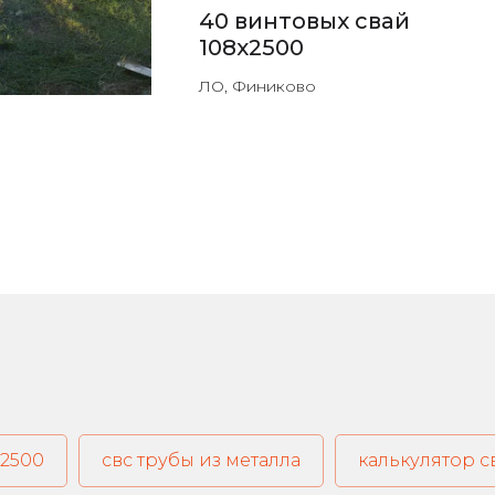
40 винтовых свай
108х2500
ЛО, Финиково
х2500
свс трубы из металла
калькулятор 