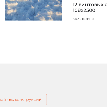
12 винтовых 
108х2500
МО, Лохино
свайных конструкций