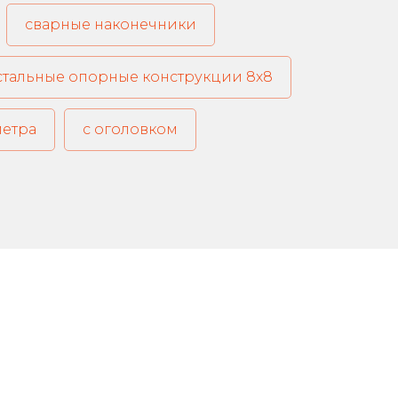
сварные наконечники
стальные опорные конструкции 8х8
метра
с оголовком