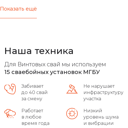
Показать ещё
актуальные цены
железобетонные стержни любых типов
расчет несущей способности
Наша техника
все виды фундамента
лучшие марки бетона
Для Винтовых свай мы используем
расчет максимальной нагрузки
15 сваебойных установок МГБУ
высокое качество на сложных грунтах
Забивает
Не нарушает
распушовка свай для монолитных плит
до 40 свай
инфраструктуру
за смену
участка
соблюдение требований гост
Работает
Низкий
в любое
уровень шума
осуществляет доставку
время года
и вибрации