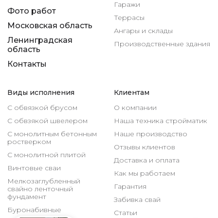
Гаражи
Фото работ
Террасы
Московская область
Ангары и склады
Ленинградская
Производственные здания
область
Контакты
Виды исполнения
Клиентам
С обвязкой брусом
О компании
С обвзякой швелером
Наша техника стройматик
С монолитным бетонным
Наше производство
ростверком
Отзывы клиентов
С монолитной плитой
Доставка и оплата
Винтовые сваи
Как мы работаем
Мелкозаглубленный
Гарантия
свайно ленточный
фундамент
Забивка свай
Буронабивные
Статьи