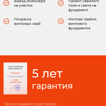
Выезд инженера
Проект свайного
на участок
поля и смета на
фундамент
Покраска
Монтаж свайно
винтовых свай
винтового
фундамента
5 лет
гарантия
Прописываем в договоре