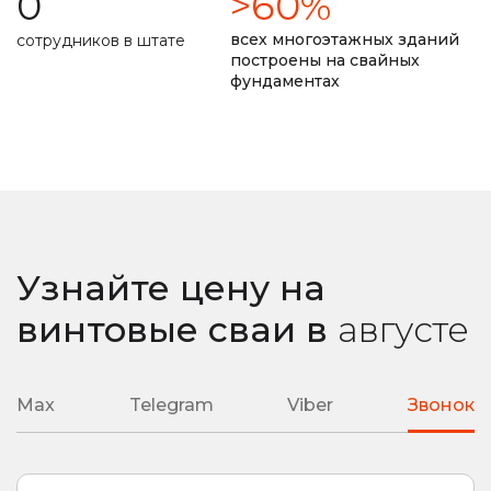
0
>60%
долговечность фундамента прописана в договоре
всех многоэтажных зданий
сотрудников в штате
построены на свайных
фундаментах
замер уровня промерзания почвы
ремонт монолитной плиты
сварные наконечники
литые наконечники
подробная смета
подбор необходимой глубины ввинчивания
Узнайте цену на
любая сложность вашего объекта
винтовые сваи
в
августе
Max
Telegram
Viber
Звонок