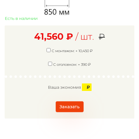
Есть в наличии
41,560
₽
/ шт.
₽
С монтажом: +
10,450
₽
С оголовком: +
390
₽
₽
Ваша экономия
Заказать