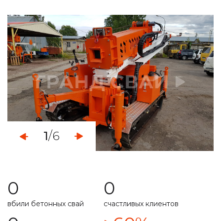
определяем уровень грунтовых вод
монтаж свайно-винтового фундамента
демонтаж свайных фундаментов
установка винтовых свайных опор
услуги по ремонту фундамента
укрепление ленточного фундамента
1
/6
работа с любыми типами грунта
свой парк строительной техникой
0
0
расчет несущей способности
вбили бетонных свай
счастливых клиентов
специальная техника
подготовим свайное поле