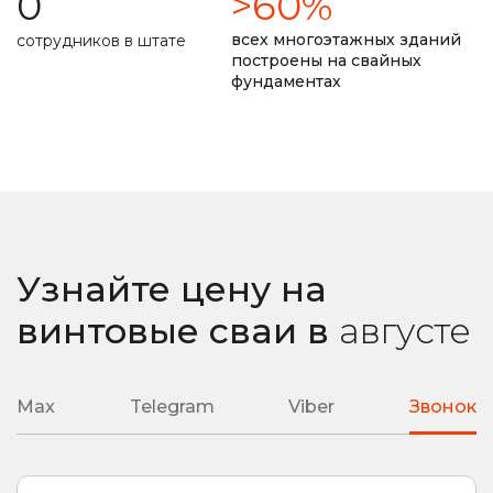
0
>60%
долговечность фундамента прописана в договоре
всех многоэтажных зданий
сотрудников в штате
построены на свайных
фундаментах
замер уровня промерзания почвы
ремонт монолитной плиты
сварные наконечники
литые наконечники
подробная смета
подбор необходимой глубины ввинчивания
Узнайте цену на
любая сложность вашего объекта
винтовые сваи
в
августе
Max
Telegram
Viber
Звонок