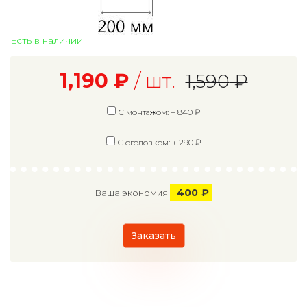
Есть в наличии
1,190
₽
/ шт.
1,590
₽
С монтажом: +
840
₽
С оголовком: +
290
₽
400
₽
Ваша экономия
Заказать