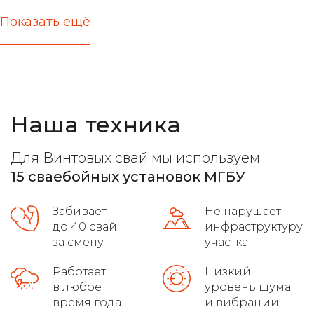
Показать ещё
актуальные цены
железобетонные стержни любых типов
расчет несущей способности
Наша техника
все виды фундамента
лучшие марки бетона
Для Винтовых свай мы используем
расчет максимальной нагрузки
15 сваебойных установок МГБУ
высокое качество на сложных грунтах
Забивает
Не нарушает
распушовка свай для монолитных плит
до 40 свай
инфраструктуру
за смену
участка
соблюдение требований гост
Работает
Низкий
в любое
уровень шума
осуществляет доставку
время года
и вибрации