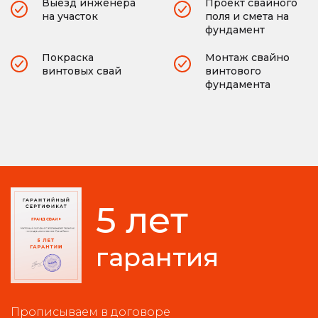
Выезд инженера
Проект свайного
на участок
поля и смета на
фундамент
Покраска
Монтаж свайно
винтовых свай
винтового
фундамента
5 лет
гарантия
Прописываем в договоре