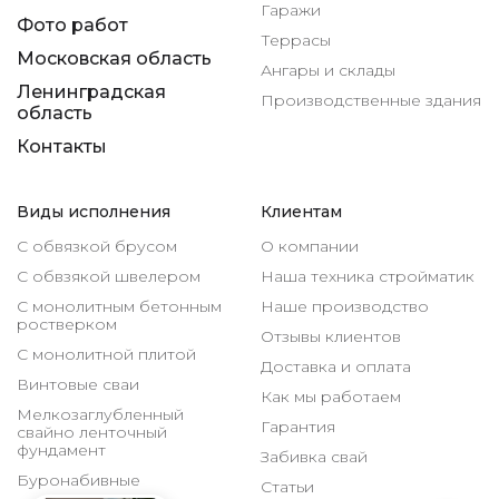
Гаражи
Фото работ
Террасы
Московская область
Ангары и склады
Ленинградская
Производственные здания
область
Контакты
Виды исполнения
Клиентам
С обвязкой брусом
О компании
С обвзякой швелером
Наша техника стройматик
С монолитным бетонным
Наше производство
ростверком
Отзывы клиентов
С монолитной плитой
Доставка и оплата
Винтовые сваи
Как мы работаем
Мелкозаглубленный
Гарантия
свайно ленточный
фундамент
Забивка свай
Буронабивные
Статьи